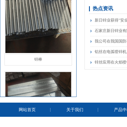
热点资讯
新日锌业获得“安
石家庄新日锌业有
锌基合金项目 进
我公司在我国国防
锌棒
铝丝在电弧喷锌机
锌丝应用在火焰喷
网站首页
关于我们
产品中