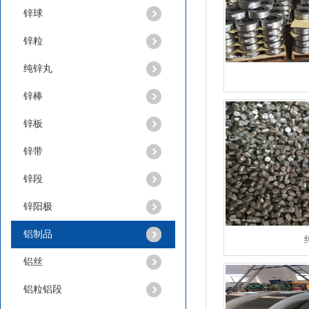
锌球
锌粒
纯锌丸
锌棒
锌板
锌带
锌粒
锌段
锌阳极
铝制品
铝丝
铝粒铝段