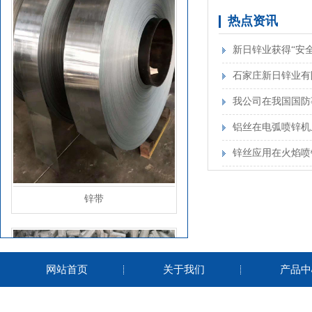
热点资讯
新日锌业获得“安
石家庄新日锌业有
锌基合金项目 进
我公司在我国国防
铝丝在电弧喷锌机
锌丝应用在火焰喷
锌带
网站首页
关于我们
产品中