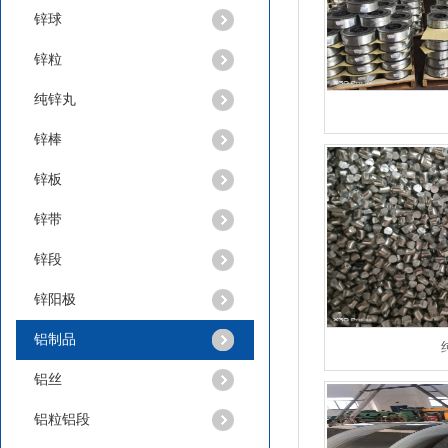
锌球
锌粒
纯锌丸
锌棒
锌板
锌带
锌段
锌棒
锌阳极
铝制品
铝丝
铝粒铝段