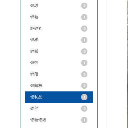
锌球
锌粒
纯锌丸
锌棒
锌粒
锌板
锌带
锌段
锌阳极
铝制品
铝丝
纯锌丸
铝粒铝段