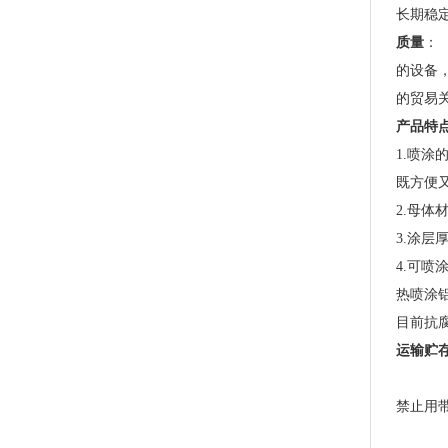
锌板
长期稳定
质量
：
的设备
的贸易
产品特
1.喷
既方便
2.母
3.涂
4.可
热喷涂
目前抗
运输贮
禁止用