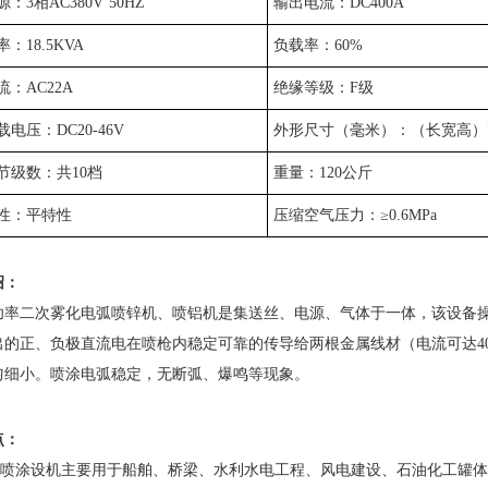
源：
3相AC380V 50HZ
输出电流：
DC400A
率：
18.5KVA
负载率：
60%
流：
AC22A
绝缘等级：
F级
载电压：
DC20-46V
外形尺寸（毫米）：（长
宽高）7
节级数：共
10档
重量：
120公斤
性：平特性
压缩空气压力：
≥0.6MPa
绍：
二次雾化电弧喷锌机、喷铝机是集送丝、电源、气体于一体，该设备操
的正、负极直流电在喷枪内稳定可靠的传导给两根金属线材（电流可达400
匀细小。喷涂电弧稳定，无断弧、爆鸣等现象。
点：
涂设机主要用于船舶、桥梁、水利水电工程、风电建设、石油化工罐体