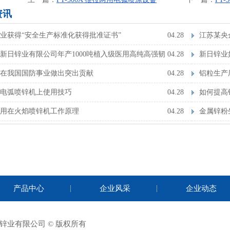
资讯
业获得“安全生产标准化获得批准证书”
04.28
江苏某央
新日锌业有限公司年产1000吨植入级医用高纯高强韧
04.28
新日锌业
金项目 进行环境影响评价的公告（第二次）
在我国国防事业做出突出贡献
04.28
铝粒生产
电弧喷锌机上使用技巧
04.28
如何提高
用在火焰喷锌机工作原理
04.28
金属锌粉
产品中心
企业风采
企业动态
锌业有限公司 © 版权所有