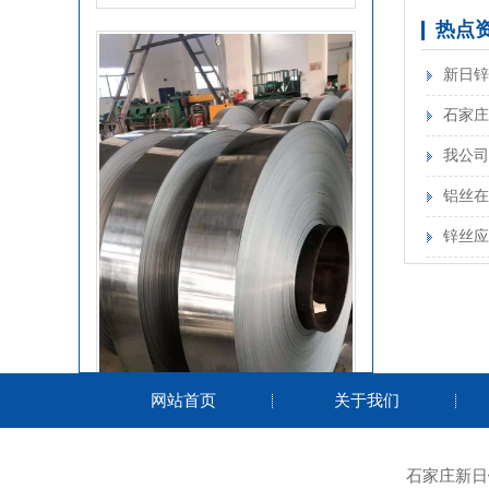
热点
新日锌
石家庄
锌基合
我公司
铝丝在
锌丝应
网站首页
关于我们
锌带
石家庄新日