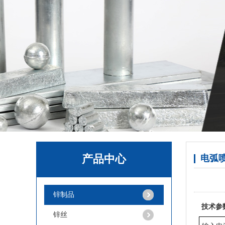
锌粒
产品中心
电弧
纯锌丸
锌制品
技术参
锌丝