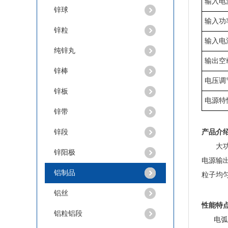
输入电
锌球
输入功
锌粒
输入电
纯锌丸
输出空
锌棒
电压调
锌板
电源特
锌带
锌段
产品介
大功率
锌阳极
电源输出
铝制品
粒子均
铝丝
性能特
铝粒铝段
电弧喷