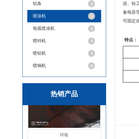
铝条
设、轻
锌棒
备电容
喷涂机
可固定
电弧喷涂机
特点：
喷锌机
喷铝机
喷铜机
热销产品
锌板