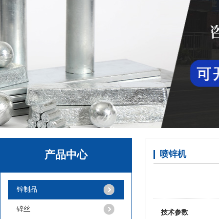
锌球
产品中心
喷锌机
锌制品
锌丝
锌粒
技术参数