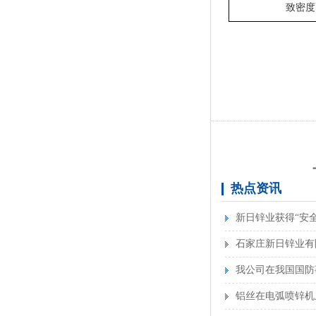
致密度
锌段
热点资讯
新日锌业获得“安
石家庄新日锌业有
锌基合金项目 进
我公司在我国国防
铝丝在电弧喷锌机