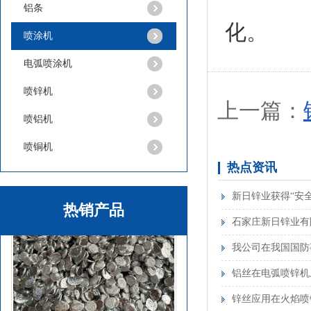
铝条
化。
喷涂机
锌球
电弧喷涂机
喷锌机
上一篇：
喷铝机
喷铜机
热点资讯
新日锌业获得“安
热销产品
石家庄新日锌业有
锌基合金项目 进
我公司在我国国防
铝丝在电弧喷锌机
锌丝应用在火焰喷