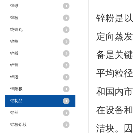
锌球
锌粉是以
锌粒
纯锌丸
定向蒸发
锌棒
锌丝
备是关键
锌板
锌带
平均粒径
锌段
和国内市
锌阳极
铝制品
在设备和
铝丝
铝粒铝段
洁块。因